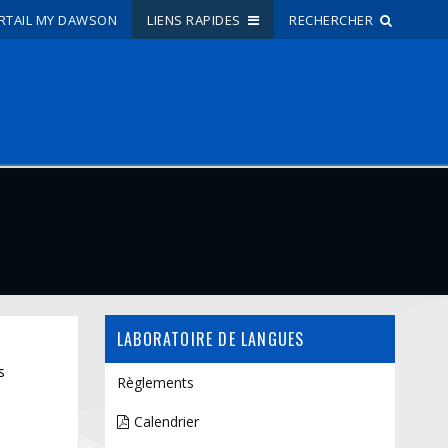
RTAIL MY DAWSON
LIENS RAPIDES
RECHERCHER
Recherche sur le site
Recherche de personnes
EN
portail My Dawson
///
À propos de Dawson
LABORATOIRE DE LANGUES
Comment postuler
s
Carrières
Règlements
Liens rapides
Calendrier