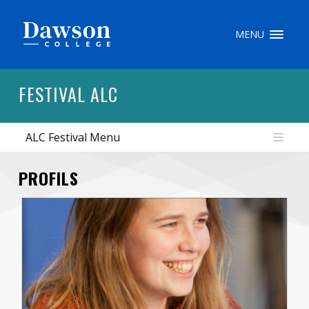
Recherche sur le site
MENU
Recherche de personnes
FESTIVAL ALC
ALC Festival Menu
EN
portail My Dawson
///
PROFILS
À propos de Dawson
Comment postuler
Carrières
Liens rapides