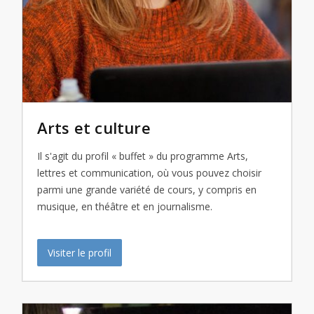
Contact
Informations
Outils
Liens
Arts et culture
Menu principal
Il s'agit du profil « buffet » du programme Arts,
Qui vous êtes
lettres et communication, où vous pouvez choisir
parmi une grande variété de cours, y compris en
musique, en théâtre et en journalisme.
Visiter le profil