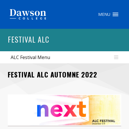
Recherche sur le site
MENU
Recherche de personnes
FESTIVAL ALC
ALC Festival Menu
EN
portail My Dawson
///
FESTIVAL ALC AUTOMNE 2022
À propos de Dawson
Comment postuler
Carrières
Liens rapides