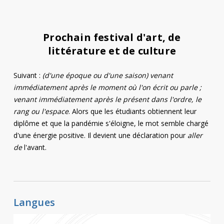
Contact
Informations
Prochain festival d'art, de
littérature et de culture
Outils
Liens
Suivant :
(d'une époque ou d'une saison) venant
immédiatement après le moment où l'on écrit ou parle ;
Menu principal
venant immédiatement après le présent dans l'ordre, le
rang ou l'espace
. Alors que les étudiants obtiennent leur
Qui vous êtes
diplôme et que la pandémie s'éloigne, le mot semble chargé
d'une énergie positive. Il devient une déclaration pour
aller
de
l'avant.
Langues