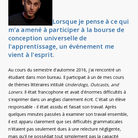
Contact
Informations
Lorsque je pense à ce qui
m'a amené à participer à la bourse de
Outils
conception universelle de
Liens
l'apprentissage, un événement me
vient à l'esprit.
Menu principal
Au cours du semestre d'automne 2016, j'ai rencontré un
Qui vous êtes
étudiant dans mon bureau. Il participait à un de mes cours
de thèmes littéraires intitulé
Underdogs, Outcasts, and
Loners
. Il était francophone et avait d'énormes difficultés à
s'exprimer dans un anglais clairement écrit. C'était un élève
responsable - il était assidu et faisait son travail. Après
quelques minutes passées à examiner son travail ensemble,
il est apparu clairement que ses difficultés grammaticales
n'étaient pas seulement dues à une relecture négligente,
mais qu'il ne possédait tout simplement pas la capacité