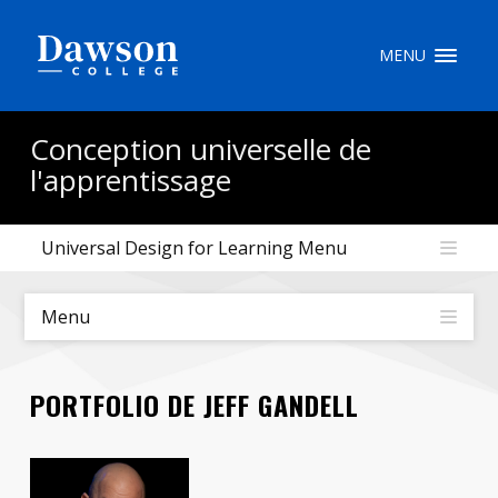
Recherche sur le site
MENU
Recherche de personnes
Conception universelle de
l'apprentissage
EN
Universal Design for Learning Menu
portail My Dawson
///
Menu
À propos de Dawson
Comment postuler
PORTFOLIO DE JEFF GANDELL
Carrières
Liens rapides