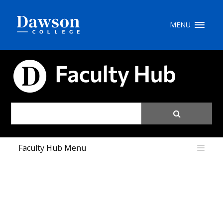
Recherche sur le site
MENU
Recherche de personnes
CARREFOUR PÉDAGOGIQUE
EN
portail My Dawson
///
Faculty Hub Menu
À propos de Dawson
Comment postuler
Carrières
Liens rapides