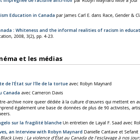
t imprégnée de racisme anti-noir
par Robyn Maynard Mise à jour 10
cism Education in Canada
par James Carl E. dans Race, Gender & Clas
Canada : Whiteness and the informal realities of racism in educa
tion, 2008, 3(2), pp. 4-23.
inéma et les médias
e de l'État sur l'île de la tortue
avec Robyn Maynard
au Canada
avec Cameron Davis
re-archive noire queer dédiée à la culture d'œuvres qui mettent en a
omprend également une base de données de plus de 90 activistes, artis
ueers.
elo sur la fragilité blanche
Un entretien de Layal F. Saad avec Ro
Lives, an Interview with Robyn Maynard
Danielle Cantave et Sefani
 Black Lives : La violence d'État au Canada de l'esclavage à nos jour