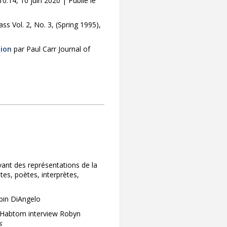
:14, 10 juin 2020 | Publié le
s Vol. 2, No. 3, (Spring 1995),
tion
par Paul Carr Journal of
vant des représentations de la
tes, poètes, interprètes,
bin DiAngelo
t Habtom interview Robyn
s