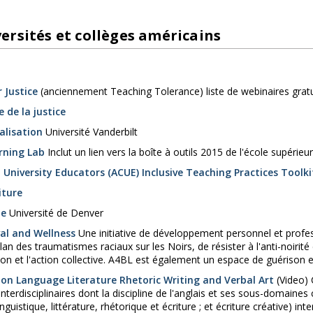
ersités et collèges américains
 Justice
(anciennement Teaching Tolerance) liste de webinaires gratu
 de la justice
ialisation
Université Vanderbilt
rning Lab
Inclut un lien vers la boîte à outils 2015 de l'école supérie
 University Educators (ACUE) Inclusive Teaching Practices Toolkit
iture
le
Université de Denver
val and Wellness
Une initiative de développement personnel et profess
ilan des traumatismes raciaux sur les Noirs, de résister à l'anti-noirité
ation et l'action collective. A4BL est également un espace de guérison e
 on Language Literature Rhetoric Writing and Verbal Art
(Video)
interdisciplinaires dont la discipline de l'anglais et ses sous-domain
linguistique, littérature, rhétorique et écriture ; et écriture créative) i