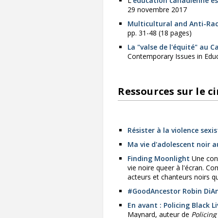
L'
éducation canadienne es
29 novembre 2017
Multicultural and Anti-Ra
pp. 31-48 (18 pages)
La "valse de l'équité" au 
Contemporary Issues in Educa
Ressources sur le c
Résister à la violence sexist
Ma vie d'adolescent noir 
Finding Moonlight
Une cont
vie noire queer à l'écran. C
acteurs et chanteurs noirs q
#GoodAncestor Robin DiAng
En avant : Policing Black 
Maynard, auteur de
Policing