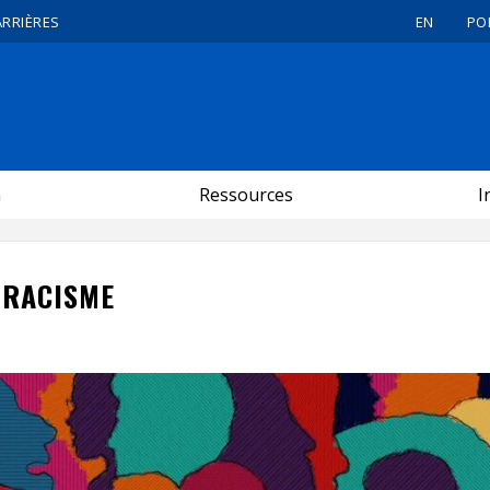
ARRIÈRES
EN
PO
n
Ressources
I
IRACISME