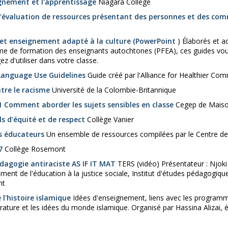
ignement et l'apprentissage
Niagara College
 l'évaluation de ressources présentant des personnes et des 
 et enseignement adapté à la culture (PowerPoint
) Élaborés et a
 de formation des enseignants autochtones (PFEA), ces guides vous
z d'utiliser dans votre classe.
Language Use Guidelines
Guide créé par l'Alliance for Healthier Co
ntre le racisme
Université de la Colombie-Britannique
1 Comment aborder les sujets sensibles en classe
Cegep de Maison
s d'équité et de respect
Collège Vanier
es éducateurs
Un ensemble de ressources compilées par le Centre de 
7
Collège Rosemont
édagogie antiraciste AS IF IT MAT
TERS (vidéo) Présentateur : Njok
ent de l'éducation à la justice sociale, Institut d'études pédagogiques
nt
 l'histoire islamique
Idées d'enseignement, liens avec les programm
littérature et les idées du monde islamique. Organisé par Hassina Alizai