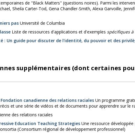
temporaines de "Black Matters" (questions noires). Parmi les intervena
chael, Sheila Carter-Tod, Gena Chandler-Smith, Alexa Garvoille, Jenni
miers pas
Université de Columbia
classe
Liste de ressources d'applications et d'exemples
spécifiques à
té : Un guide pour discuter de l'identité, du pouvoir et des privil
nnes supplémentaires (dont certaines pour
 Fondation canadienne des relations raciales
Un programme gratui
précis et une série de vidéos et de documents pour apprendre sur le 
enne des relations raciales
essive Education Teaching Strategies
Une ressource développée p
onsortia (Consortium régional de développement professionnel)