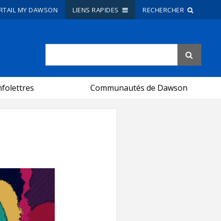
RTAIL MY DAWSON
LIENS RAPIDES
RECHERCHER
Recherche sur le site
Recherche de personnes
nfolettres
Communautés de Dawson
EN
portail My Dawson
///
À propos de Dawson
Comment postuler
Carrières
Liens rapides