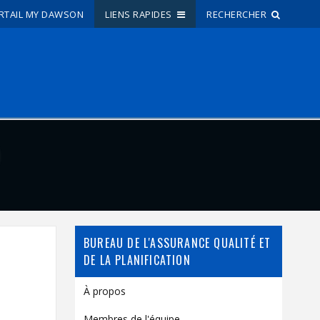
RTAIL MY DAWSON
LIENS RAPIDES
RECHERCHER
Recherche sur le site
Recherche de personnes
EN
portail My Dawson
///
À propos de Dawson
BUREAU DE L'ASSURANCE QUALITÉ ET
Comment postuler
DE LA PLANIFICATION
Carrières
À propos
Liens rapides
Membres de l'équipe