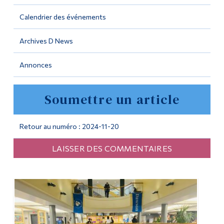
Calendrier des événements
Outils
Liens
Archives D News
Menu principal
Annonces
Programmes
Soumettre un article
Formation continue
Admissions
Retour au numéro : 2024-11-20
La vie à Dawson
LAISSER DES COMMENTAIRES
Qui vous êtes
Futurs étudiants
Étudiants actuels
Corps enseignant et
personnel administratif