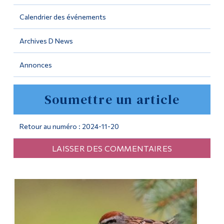
Calendrier des événements
Outils
Liens
Archives D News
Menu principal
Annonces
Programmes
Soumettre un article
Formation continue
Admissions
Retour au numéro : 2024-11-20
La vie à Dawson
LAISSER DES COMMENTAIRES
Qui vous êtes
Futurs étudiants
Étudiants actuels
Corps enseignant et
personnel administratif