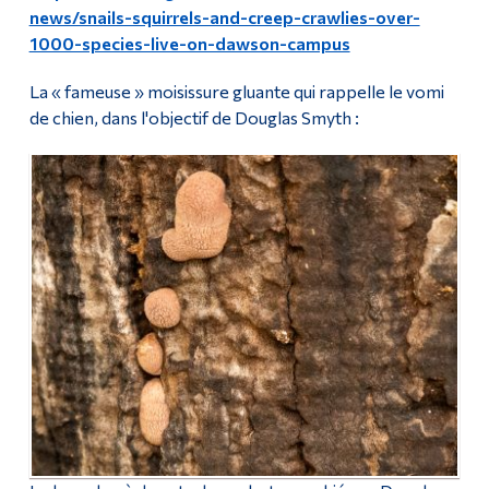
news/snails-squirrels-and-creep-crawlies-over-
1000-species-live-on-dawson-campus
La « fameuse » moisissure gluante qui rappelle le vomi
de chien, dans l'objectif de Douglas Smyth :