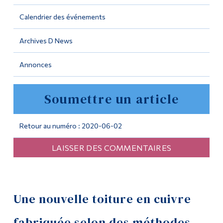
Calendrier des événements
Outils
Liens
Archives D News
Menu principal
Annonces
Programmes
Soumettre un article
Formation continue
Admissions
Retour au numéro : 2020-06-02
La vie à Dawson
LAISSER DES COMMENTAIRES
Qui vous êtes
Futurs étudiants
Étudiants actuels
Une nouvelle toiture en cuivre
Corps enseignant et
fabriquée selon des méthodes
personnel administratif