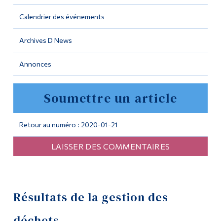
Calendrier des événements
Outils
Liens
Archives D News
Menu principal
Annonces
Programmes
Soumettre un article
Formation continue
Admissions
Retour au numéro : 2020-01-21
La vie à Dawson
LAISSER DES COMMENTAIRES
Qui vous êtes
Futurs étudiants
Étudiants actuels
Résultats de la gestion des
Corps enseignant et
déchets
personnel administratif