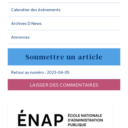
Calendrier des événements
Outils
Liens
Archives D News
Menu principal
Annonces
Programmes
Soumettre un article
Formation continue
Admissions
Retour au numéro : 2023-04-05
La vie à Dawson
LAISSER DES COMMENTAIRES
Qui vous êtes
Futurs étudiants
Étudiants actuels
Corps enseignant et
personnel administratif