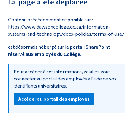
La page a été déplacée
Soutien informatique
Outils
Contenu précédemment disponible sur :
Liens
Ressources informatiques
https://www.dawsoncollege.qc.ca/information-
systems-and-technology/docs-policies/terms-of-use/
Menu principal
Laboratoires
est désormais hébergé sur le
portail SharePoint
Programmes
Politiques et formulaires
réservé aux employés du Collège
.
Formation continue
Formation
Admissions
Pour accéder à ces informations, veuillez vous
connecter au portail des employés à l'aide de vos
Journée Moodle
La vie à Dawson
identifiants universitaires.
Réalisations 2023-24
Qui vous êtes
Accéder au portail des employés
Futurs étudiants
Réalisations 2024-25
Étudiants actuels
Centre multimédia
Corps enseignant et
personnel administratif