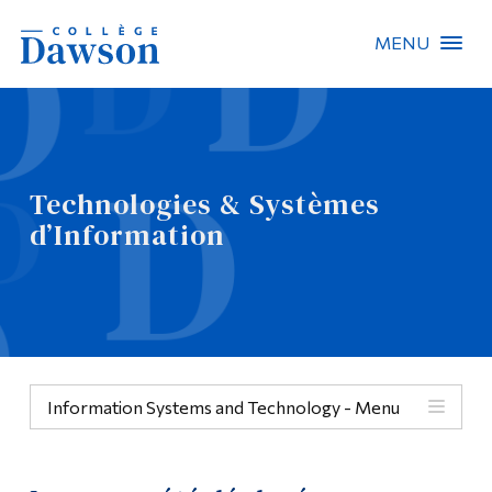
MENU
Recherche sur le site
Recherche de personnes
Technologies & Systèmes
EN
d’Information
À propos de Dawson
Carrières
Omnivox
Information Systems and Technology - Menu
Liens rapides
Contact
Menu
Informations