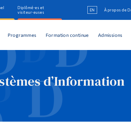
nel
Diplômé·es et
EN
À propos de 
R
visiteur·euses
R
Programmes
Formation continue
Admissions
stèmes d’Information