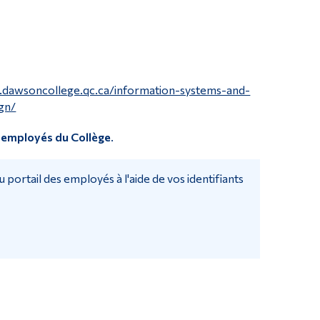
Outils
Liens
Menu principal
Programmes
.dawsoncollege.qc.ca/information-systems-and-
gn/
Formation continue
x employés du Collège
.
Admissions
La vie à Dawson
 portail des employés à l'aide de vos identifiants
Qui vous êtes
Futurs étudiants
Étudiants actuels
Corps enseignant et personnel administratif
Diplômé·es et visiteur·euses