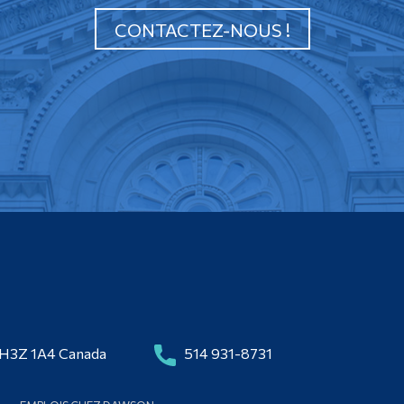
CONTACTEZ-NOUS !
 H3Z 1A4 Canada
514 931-8731