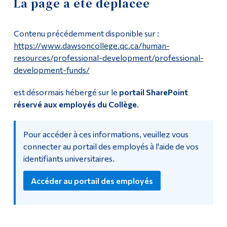
La page a été déplacée
Dates de paie
Outils
Contenu précédemment disponible sur :
Liens
Emploi
https://www.dawsoncollege.qc.ca/human-
resources/professional-development/professional-
Menu principal
development-funds/
Postes non liés à l’enseignement
Programmes
est désormais hébergé sur le
portail SharePoint
Formation continue
Postes en enseignement
réservé aux employés du Collège
.
Admissions
Portail des employés
Pour accéder à ces informations, veuillez vous
La vie à Dawson
connecter au portail des employés à l'aide de vos
Les employés de Dawson peuvent désormais utiliser le
identifiants universitaires.
Qui vous êtes
portail des employés
pour accéder aux ressources liées
aux ressources humaines.
Futurs étudiants
Accéder au portail des employés
Étudiants actuels
Corps enseignant et
personnel administratif