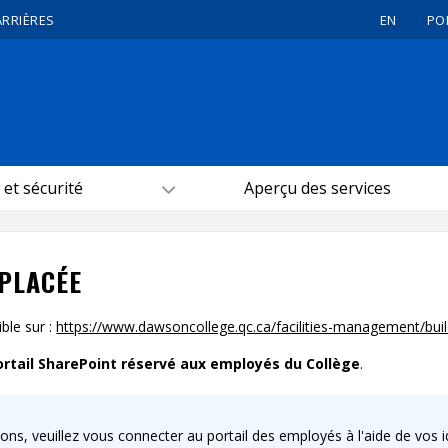
ARRIÈRES
EN
PO
 et sécurité
Aperçu des services
ÉPLACÉE
le sur :
https://www.dawsoncollege.qc.ca/facilities-management/bui
ortail SharePoint réservé aux employés du Collège
.
ns, veuillez vous connecter au portail des employés à l'aide de vos ide