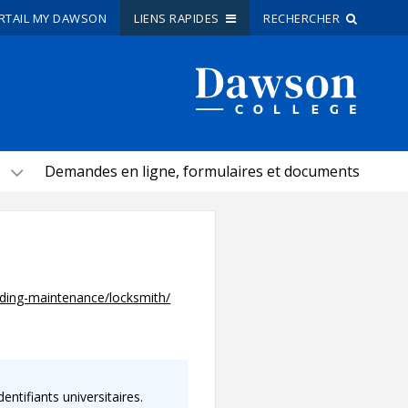
RTAIL MY DAWSON
LIENS RAPIDES
RECHERCHER
Recherche sur le site
Recherche de personnes
Demandes en ligne, formulaires et documents
EN
portail My Dawson
///
À propos de Dawson
lding-maintenance/locksmith/
Comment postuler
Carrières
Liens rapides
ntifiants universitaires.