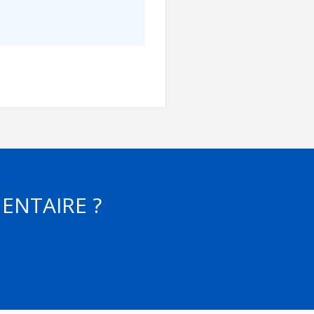
Contact
Informations
Outils
Liens
Menu principal
Qui vous êtes
ENTAIRE ?