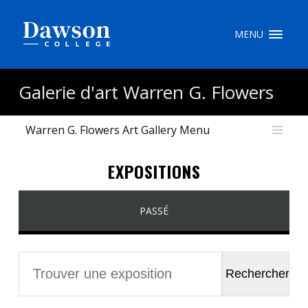
Recherche sur le site
MENU
Recherche de personnes
Galerie d'art Warren G. Flowers
Warren G. Flowers Art Gallery Menu
EN
EXPOSITIONS
portail My Dawson
///
À propos de Dawson
PASSÉ
Comment postuler
Carrières
Liens rapides